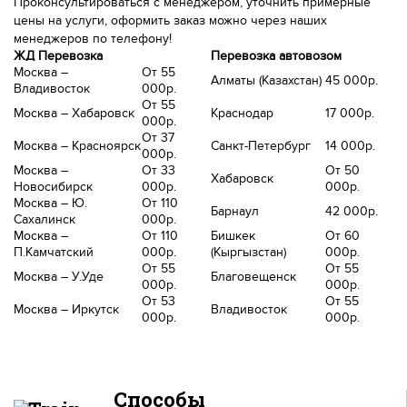
Проконсультироваться с менеджером, уточнить примерные
цены на услуги, оформить заказ можно через наших
менеджеров по телефону!
ЖД Перевозка
Перевозка автовозом
Москва –
От 55
Алматы (Казахстан)
45 000р.
Владивосток
000р.
От 55
Москва – Хабаровск
Краснодар
17 000р.
000р.
От 37
Москва – Красноярск
Санкт-Петербург
14 000р.
000р.
Москва –
От 33
От 50
Хабаровск
Новосибирск
000р.
000р.
Москва – Ю.
От 110
Барнаул
42 000р.
Сахалинск
000р.
Москва –
От 110
Бишкек
От 60
П.Камчатский
000р.
(Кыргызстан)
000р.
От 55
От 55
Москва – У.Уде
Благовещенск
000р.
000р.
От 53
От 55
Москва – Иркутск
Владивосток
000р.
000р.
Способы